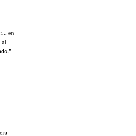
... en
 al
ndo."
era