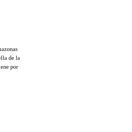
mazonas
lla de la
iene por