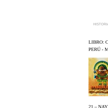
HISTORI
LIBRO: 
PERÚ - 
21 – NAYL