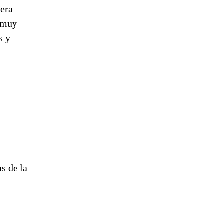
 era
o muy
s y
s de la