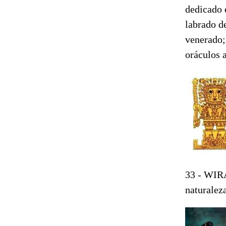
dedicado 
labrado d
venerado;
oráculos 
33 - WIRA
naturaleza