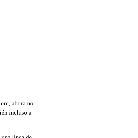
iere, ahora no
ién incluso a
 una línea de