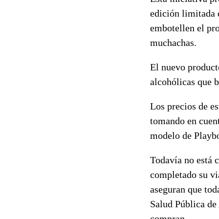
edición limitada 
embotellen el pr
muchachas.
El nuevo product
alcohólicas que 
Los
precios de
es
tomando en cuenta
modelo de Playbo
Todavía no está 
completado
su vi
aseguran que toda
Salud
Pública de 
compran.